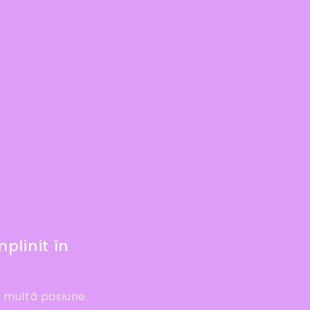
plinit în
i multă pasiune.