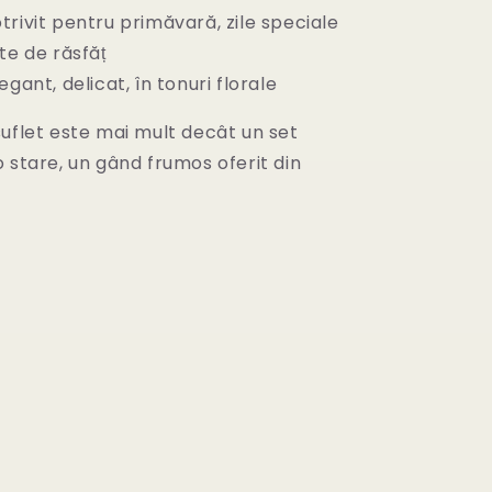
rivit pentru primăvară, zile speciale
e de răsfăț
egant, delicat, în tonuri florale
uflet este mai mult decât un set
 stare, un gând frumos oferit din