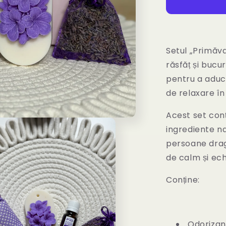
-
set
cadou
cu
lavandă
Setul „Primăvar
pentru
răsfăț și bucu
1
pentru a adu
și
8
de relaxare în 
Martie
Acest set conț
ingrediente na
persoane drag
de calm și echi
Conține:
Odorizant