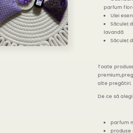
parfum flora
Ulei esen
Săculeț 
lavandă
Săculeț 
e
ul
Toate produse
premium,pregăt
ă
alte pregătiri.
De ce să alegi
parfum n
produse r