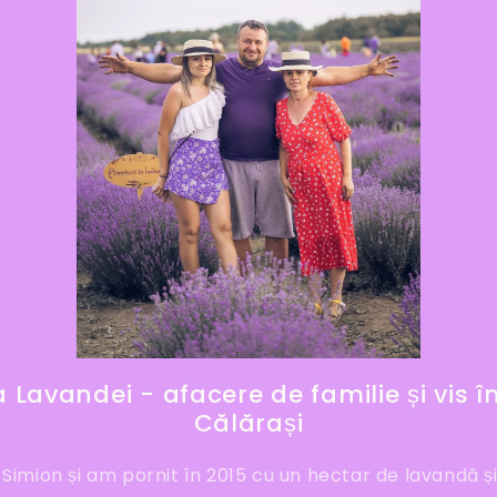
Lavandei - afacere de familie și vis îm
Călărași
Simion și am pornit în 2015 cu un hectar de lavandă ș