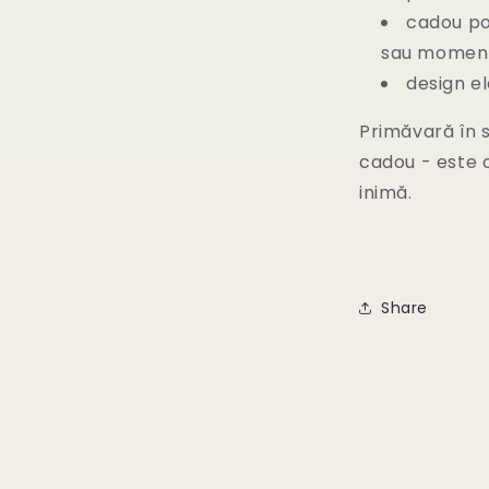
cadou pot
sau moment
design el
Primăvară în s
cadou - este o
inimă.
Share