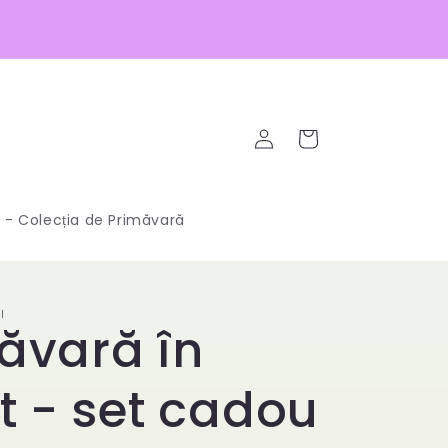
Conectați-
Coș
vă
 - Colecția de Primăvară
I
ăvară în
et - set cadou