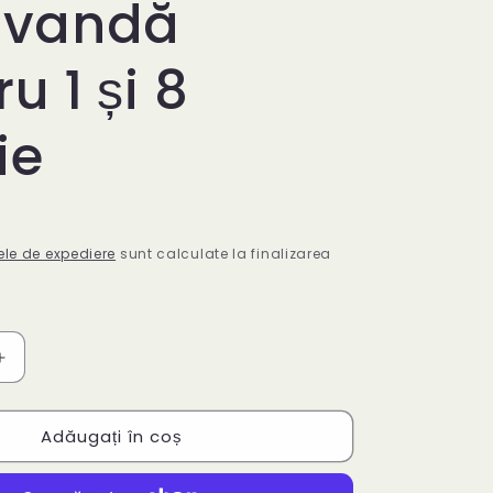
avandă
u 1 și 8
ie
ele de expediere
sunt calculate la finalizarea
Creșteți
cantitatea
pentru
Adăugați în coș
Primăvară
în
suflet