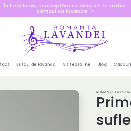
În luna Iunie, te așteptăm cu drag să ne vizitezi
câmpul cu lavandă
tact
Butași de lavandă
Vizitează-ne
Blog
Cadouri
ROMANȚA LAVANDE
Prim
sufl