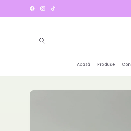
Salt la
conținut
Facebook
Instagram
TikTok
Acasă
Produse
Con
Salt la
informațiile
despre
produs