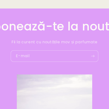
onează-te la nout
Fii la curent cu noutățile mov și parfumate
E-mail