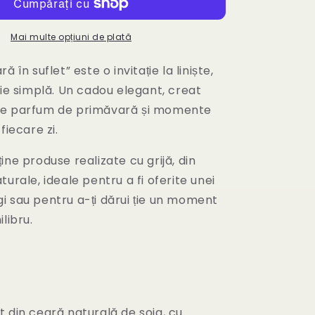
-
set
cadou
Mai multe opțiuni de plată
cu
lavandă
ă în suflet” este o invitație la liniște,
pentru
rie simplă. Un cadou elegant, creat
1
ce parfum de primăvară și momente
și
8
fiecare zi.
Martie
ine produse realizate cu grijă, din
turale, ideale pentru a fi oferite unei
i sau pentru a-ți dărui ție un moment
libru.
 din ceară naturală de soia, cu