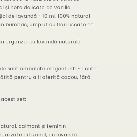
l și note delicate de vanilie
țial de lavandă - 10 ml, 100% natural
din bumbac, umplut cu flori uscate de
din organza, cu lavandă naturală
le sunt ambalate elegant într-o cutie
ită pentru a fi oferită cadou, fără
 acest set:
atural, calmant și feminin
ealizate artizanal, cu lavandă