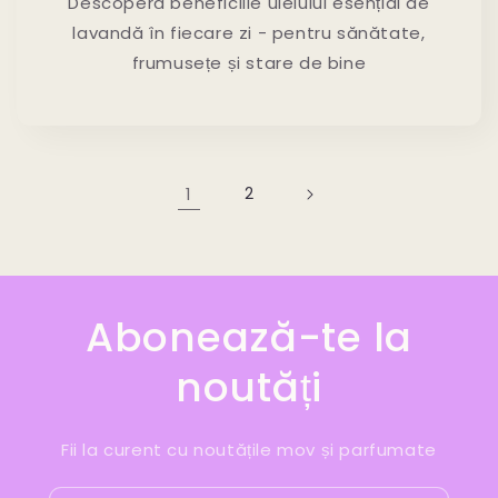
Descoperă beneficiile uleiului esențial de
lavandă în fiecare zi - pentru sănătate,
frumusețe și stare de bine
1
2
Abonează-te la
noutăți
Fii la curent cu noutățile mov și parfumate