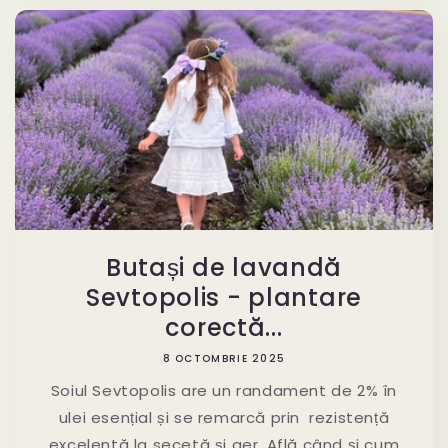
Butași de lavandă
Sevtopolis - plantare
corectă...
8 OCTOMBRIE 2025
Soiul Sevtopolis are un randament de 2% în
ulei esențial și se remarcă prin rezistență
excelentă la secetă și ger. Află când și cum