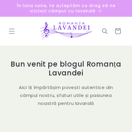
Salt la
În luna Iunie, te așteptăm cu drag să ne
conținut
vizitezi câmpul cu lavandă
Coș
Bun venit pe blogul Romanța
Lavandei
Aici îți împărtășim povești autentice din
câmpul nostru, sfaturi utile și pasiunea
noastră pentru lavandă