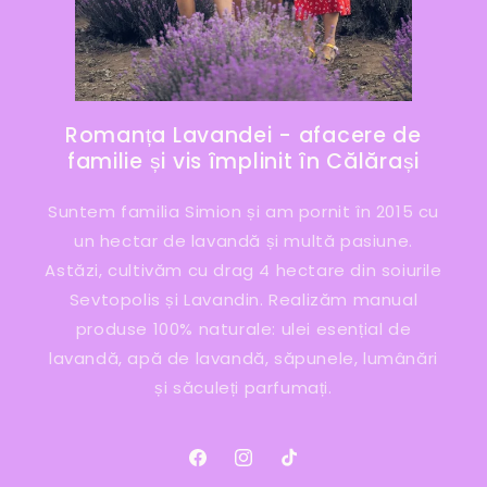
Romanța Lavandei - afacere de
familie și vis împlinit în Călărași
Suntem familia Simion și am pornit în 2015 cu
un hectar de lavandă și multă pasiune.
Astăzi, cultivăm cu drag 4 hectare din soiurile
Sevtopolis și Lavandin. Realizăm manual
produse 100% naturale: ulei esențial de
lavandă, apă de lavandă, săpunele, lumânări
și săculeți parfumați.
Facebook
Instagram
TikTok